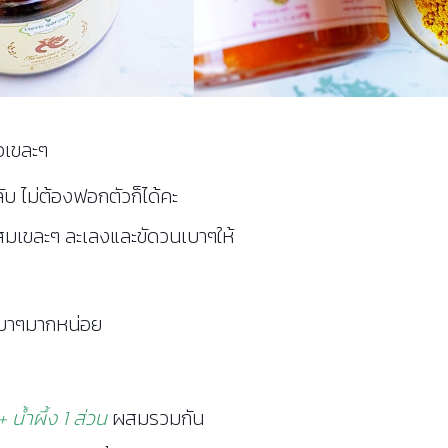
อเขละๆ
ับ ไม่ต้องฟอกตัวก็ได้คะ
สมเขละๆ ละเลงและขัดวนเบาๆให้
เบาๆมากหน่อย
น้ำผึ้ง 1 ส่วน
ผสมรวมกัน