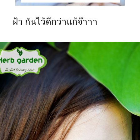
ฝ้า กันไว้ดีกว่าแก้จ๊าาา