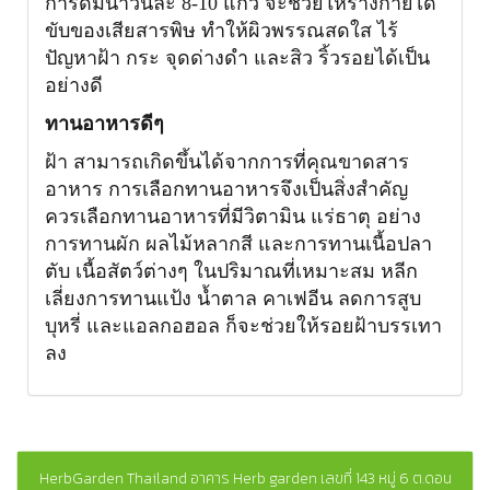
การดื่มน้ำวันละ 8-10 แก้ว จะช่วยให้ร่างกายได้
ขับของเสียสารพิษ ทำให้ผิวพรรณสดใส ไร้
ปัญหาฝ้า กระ จุดด่างดำ และสิว ริ้วรอยได้เป็น
อย่างดี
ทานอาหารดีๆ
ฝ้า สามารถเกิดขึ้นได้จากการที่คุณขาดสาร
อาหาร การเลือกทานอาหารจึงเป็นสิ่งสำคัญ
ควรเลือกทานอาหารที่มีวิตามิน แร่ธาตุ อย่าง
การทานผัก ผลไม้หลากสี และการทานเนื้อปลา
ตับ เนื้อสัตว์ต่างๆ ในปริมาณที่เหมาะสม หลีก
เลี่ยงการทานแป้ง น้ำตาล คาเฟอีน ลดการสูบ
บุหรี่ และแอลกอฮอล ก็จะช่วยให้รอยฝ้าบรรเทา
ลง
HerbGarden Thailand อาคาร Herb garden เลขที่ 143 หมู่ 6 ต.ดอน