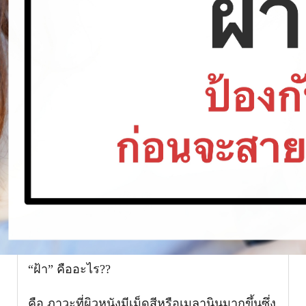
“ฝ้า”
คืออะไร??
คือ ภาวะที่ผิวหนังมีเม็ดสีหรือเมลานินมากขึ้นซึ่ง