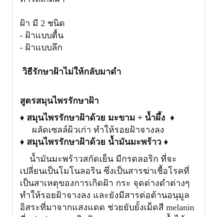
ฝ้า มี 2 ชนิด
- ฝ้าแบบตื้น
- ฝ้าแบบลึก
วิธีรักษาฝ้าไม่ให้กลับมาดำ
สูตรสมุนไพรรักษาฝ้า
♦
สมุนไพรรักษาฝ้าด้วย มะขาม + น้ำผึ้ง
♦
ผลัดเซลล์ผิวเก่า ทำให้รอยฝ้าจางลง
♦
สมุนไพรรักษาฝ้าด้วย น้ำมันมะพร้าว
♦
น้ำมันมะพร้าวสกัดเย็น มีกรดลอริก ที่จะ
เปลี่ยนเป็นโมโนลอริน ซึ่งเป็นสารฆ่าเชื้อโรคที่
เป็นสาเหตุของการเกิดฝ้า กระ จุดด่างดำต่างๆ
ทำให้รอยฝ้าจางลง
และยังมีสารต่อต้านอนุมูล
อิสระที่มาจากแสงแดด ช่วยยับยั้งเม็ดสี melanin